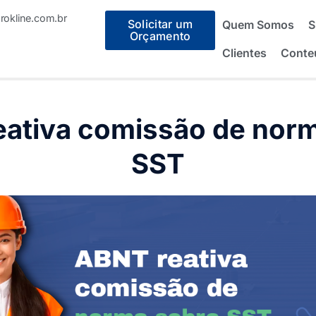
okline.com.br
Solicitar um
Quem Somos
S
Orçamento
Clientes
Conte
ativa comissão de nor
SST