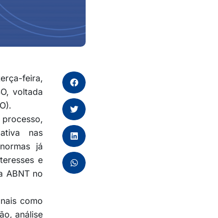
erça-feira,
O, voltada
O).
e processo,
ativa nas
 normas já
teresses e
da ABNT no
onais como
ão, análise