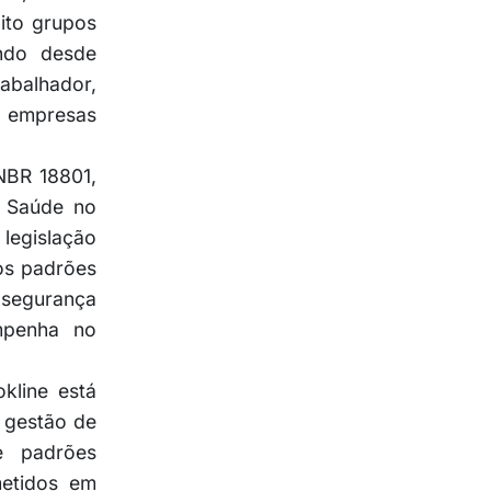
ito grupos
endo desde
abalhador,
s empresas
NBR 18801,
e Saúde no
legislação
 os padrões
 segurança
mpenha no
kline está
e gestão de
e padrões
metidos em