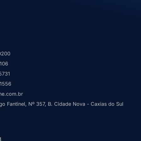
0200
1106
5731
 1556
ne.com.br
o Fantinel, Nº 357, B. Cidade Nova - Caxias do Sul
8