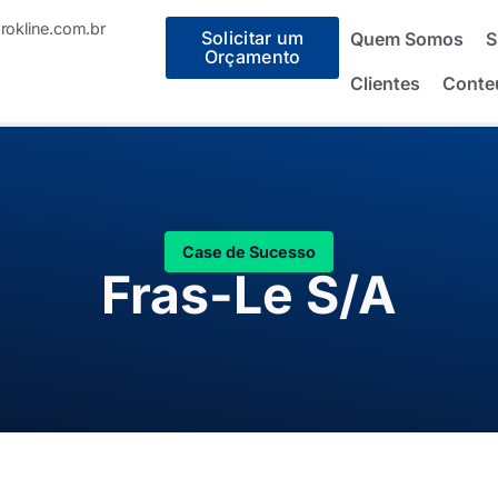
okline.com.br
Solicitar um
Quem Somos
S
Orçamento
Clientes
Conte
Case de Sucesso
Fras-Le S/A