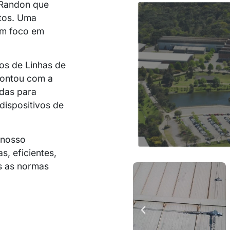
 Randon que
tos. Uma
om foco em
os de Linhas de
 contou com a
edas para
dispositivos de
 nosso
, eficientes,
s as normas