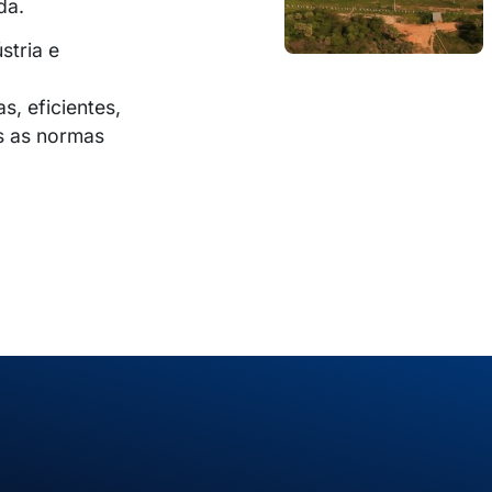
da.
stria e
, eficientes,
s as normas