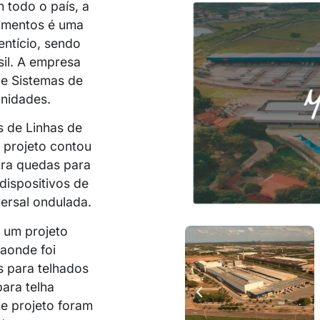
 todo o país, a
limentos é uma
entício, sendo
sil. A empresa
de Sistemas de
nidades.
 de Linhas de
 projeto contou
tra quedas para
dispositivos de
ersal ondulada.
 um projeto
aonde foi
s para telhados
ara telha
te projeto foram